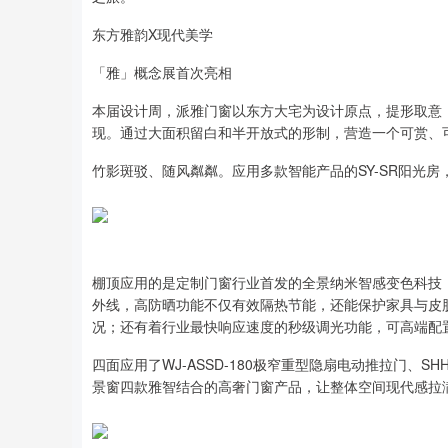
东方雅韵X现代美学
「雅」概念展首次亮相
本届设计周，派雅门窗以东方大宅为设计原点，提形取意，
现。通过大面积留白和半开放式的形制，营造一个可赏、可
竹影斑驳、随风粼粼。应用多款智能产品的SY-SR阳光房
棚顶应用的是定制门窗行业首发的全景纳米智感变色科技，该
外线，高防晒功能不仅有效隔热节能，还能保护家具与皮
况；还有着行业最快响应速度的秒级调光功能，可高端配
四面应用了WJ-ASSD-180极窄重型隐扇电动推拉门、SHH-A
景窗四款雅智结合的高奢门窗产品，让整体空间现代感拉