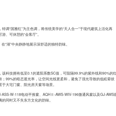
特调“国雅红”为主色调，将传统美学的“天人合一”于现代建筑上活化再
游、可休憩的“会客厅”。
，在“湖”中央静静地展示深舒适的独特韵味。
科技拥有低至0.1的遮阳系数SC值，可阻隔99.9%的紫外线和90%的
肤；99%的暗态遮光率，让空间光线更柔和，避免了强光导致的低眩晕状
置于大宅门窗、阳光房天窗等场景。
SS-W-118电动平推窗、AQHⅡ-AWS-WIV-196微通风窗以及GJ-AWS
满的同时又不失东方文化的韵味。