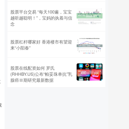
股票平台交易 “每天100遍，宝宝
越听越聪明！”，宝妈的执着与信
念
股票杠杆哪家好 香港楼市有望迎
来“小阳春”
股票在线配资如何 罗氏
(RHHBY.US)公布“帕妥珠单抗”乳
腺癌Ⅲ期研究最新数据
红
观