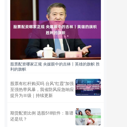
股票配资哪家正规 央媒眼中的吉林丨英雄的旗帜 胜
利的旗帜
股票有杠杆购买吗 台风“红霞”加强
至强热带风暴，我省防风应急响应
提升为Ⅲ级｜持续更新
期货配资比例 选股518软件：靠谱
还是坑？