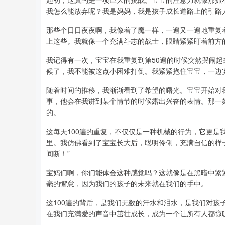
我怎么能放弃呢？我是妈妈，我是孩子成长道路上的引路人
那些个日日夜夜啊，我像着了魔一样，一遍又一遍地重复
上这些。我就像一个充满斗志的战士，眼睛紧紧盯着前方
我记得有一次，宝宝在我重复到第50遍的时候突然哭闹
候了，我不能被这点小困难打倒。我紧紧抱住宝宝，一边
随着时间的推移，我渐渐看到了希望的曙光。宝宝开始对
事，他会在我讲到某个情节的时候露出兴奋的表情。那一
的。
这每天100遍的重复，不仅仅是一种机械的行为，它更是
里。我仿佛看到了宝宝长大后，聪明伶俐，充满自信的样
间断！”
宝妈们啊，你们能体会这种感觉吗？这就像是在黑暗中紧
毫的懈怠，因为我们的孩子的未来就在我们的手中。
这100遍的背后，是我们无数的汗水和泪水，是我们对
在我们充满爱的声音中茁壮成长，成为一个让所有人都惊