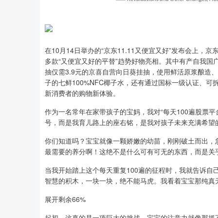
在10月14日举办的“京东11.11又便宜又好”发布会上
多款“又便宜又好的平替”趋势好物亮相。其中有产自我国广
抽仅需3.9元的京喜自营向日葵挂抽，使用鲜活原浆酿造
子的七鲜100%NFC椰子水，还有通过国标一级认证、可拆
新消费者的购物新体验。
作为一名常年在家带孩子的宝妈，我对“每天100遍股票
号，而是我育儿路上的座右铭，是我对孩子未来充满希望
你们知道吗？宝宝就像一颗娇嫩的幼苗，刚刚破土而出，
最需要的养分啊！这绝不是什么可有可无的东西，而是关
当我开始踏上这个每天重复100遍的征程时，我就告诉
智慧的积木，一块一块，绝不能马虎。我看着宝宝那纯真
展开剩余66%
起初，这真的是一项巨大的挑战。宝宝的注意力就像那抓