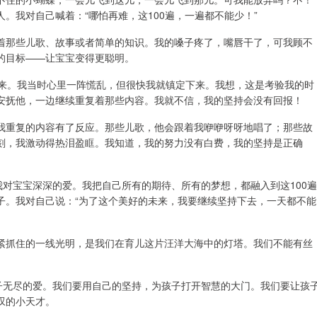
。我对自己喊着：“哪怕再难，这100遍，一遍都不能少！”
着那些儿歌、故事或者简单的知识。我的嗓子疼了，嘴唇干了，可我顾不
的目标——让宝宝变得更聪明。
起来。我当时心里一阵慌乱，但很快我就镇定下来。我想，这是考验我的时
安抚他，一边继续重复着那些内容。我就不信，我的坚持会没有回报！
我重复的内容有了反应。那些儿歌，他会跟着我咿咿呀呀地唱了；那些故
刻，我激动得热泪盈眶。我知道，我的努力没有白费，我的坚持是正确
我对宝宝深深的爱。我把自己所有的期待、所有的梦想，都融入到这100遍
子。我对自己说：“为了这个美好的未来，我要继续坚持下去，一天都不能
紧抓住的一线光明，是我们在育儿这片汪洋大海中的灯塔。我们不能有丝
孩子无尽的爱。我们要用自己的坚持，为孩子打开智慧的大门。我们要让孩
叹的小天才。