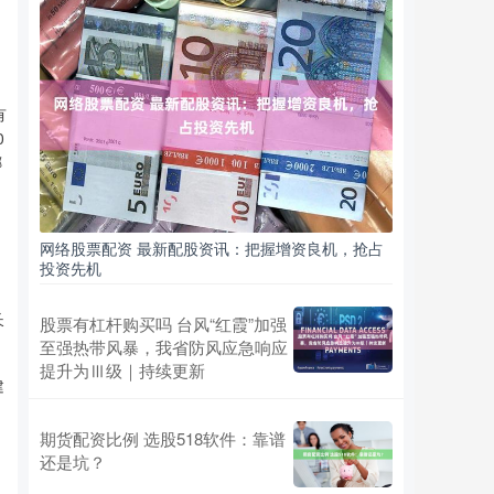
有
0
椰
网络股票配资 最新配股资讯：把握增资良机，抢占
投资先机
长
股票有杠杆购买吗 台风“红霞”加强
至强热带风暴，我省防风应急响应
提升为Ⅲ级｜持续更新
建
期货配资比例 选股518软件：靠谱
还是坑？