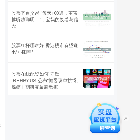
股票平台交易 “每天100遍，宝宝
越听越聪明！”，宝妈的执着与信
念
股票杠杆哪家好 香港楼市有望迎
来“小阳春”
股票在线配资如何 罗氏
(RHHBY.US)公布“帕妥珠单抗”乳
腺癌Ⅲ期研究最新数据
子