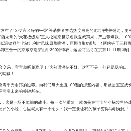
，京东发布了“又便宜又好的平替”等消费者票选热度最高的6大消费关键词，更
西龙州的“天花板级别”三只松鼠京觅联名款夏威夷果，产业带爆款、100
、低温锁鲜的七鲜比利时风味原浆啤酒，原椰直取0添加、1瓶约等于三颗
卸三合一的京东京造穿山甲300冲锋衣，这些商品将在京东11.11期间刷
平台交易，宝宝越听越聪明！”这句话深信不疑。这可不是一句轻飘飘的口
的呐喊！
急需阳光雨露的滋养。而我们每天重复100遍的那些内容，那就是宝宝成
乎宝宝未来的关键所在。
自己，这是一场不能输的战斗。每一次的重复，就像是在宝宝的小脑袋里搭
无邪的小脸，心里就只有一个念头：我一定要让我的孩子变得聪明无比！
不住的小蝴蝶，一会儿飞到这儿，一会儿飞到那儿。可我能放弃吗？不！