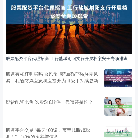
股票配资平台代理招商 工行盐城射阳支行开展档案安全专项排查
股票有杠杆购买吗 台风“红霞”加强至强热带风
暴，我省防风应急响应提升为Ⅲ级｜持续更新
期货配资比例 选股518软件：靠谱还是坑？
股票平台交易 “每天100遍，宝宝越听越聪
明！”，宝妈的执着与信念