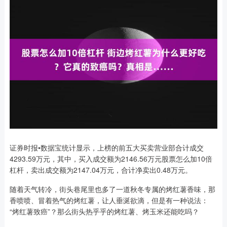
证券时报•数据宝统计显示，上榜的前五大买卖营业部合计成交
4293.59万元，其中，买入成交额为2146.56万元股票怎么加10倍
杠杆，卖出成交额为2147.04万元，合计净卖出0.48万元。
随着天气转冷，街头巷尾里也多了一道秋冬专属的烤红薯香味，那
香喷喷、冒着热气的烤红薯，让人垂涎欲滴，但是有一种说法：
“烤红薯致癌”？那么街头热乎乎的烤红薯、烤玉米还能吃吗？