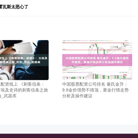
霍瓦斯太恶心了
配资线上 《刺客信条：
中国股票配资公司排名 秦氏金升：
古埃及史诗的刺客信条之旅
9.9金价强势不猜顶，黄金行情走势
由_武器库
分析及操作建议