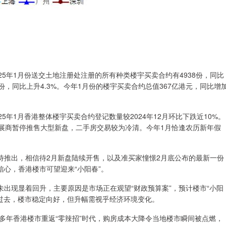
年1月份送交土地注册处注册的所有种类楼宇买卖合约有4938份，同比
6份，同比上升4.3%。今年1月份的楼宇买卖合约总值367亿港元，同比增
1月香港整体楼宇买卖合约登记数量较2024年12月环比下跌近10%。
展商暂停推售大型新盘，二手房交易较为冷清。今年1月恰逢农历新年假
推出，相信待2月新盘陆续开售，以及准买家憧憬2月底公布的最新一份
心，香港楼市可望迎来“小阳春”。
现显着回升，主要原因是市场正在观望“财政预算案”，预计楼市“小阳
已过去，楼市稳定向好，但升幅需视乎经济环境变化。
多年香港楼市重返“零辣招”时代，购房成本大降令当地楼市瞬间被点燃，