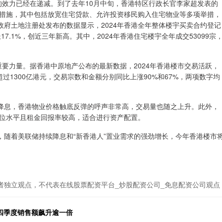
的效力已经在递减。到了去年10月中旬，香港特区行政长官李家超发表的
磅措施，其中包括放宽住宅贷款、允许投资移民购入住宅物业等多项举措，
府土地注册处发布的数据显示，2024年香港全年整体楼宇买卖合约登记
17.1%，创近三年新高。其中，2024年香港住宅楼宇全年成交53099宗
要力量。据香港中原地产公布的最新数据，2024年香港楼市交易活跃，
过1300亿港元，交易宗数和金额分别同比上涨90%和67%，两项数字均
息，香港物业价格触底反弹的呼声非常高，交易量也随之上升。此外，
低位水平且租金回报率较高，适合进行资产配置。
着美联储持续降息和“新香港人”置业需求的强劲增长，今年香港楼市
者独立观点，不代表在线股票配资平台_炒股配资公司_免息配资公司观点
第四季度销售额飙升逾一倍