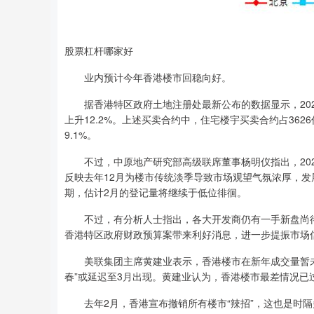
股票杠杆哪家好
业内预计今年香港楼市回稳向好。
据香港特区政府土地注册处最新公布的数据显示，2025
上升12.2%。上述买卖合约中，住宅楼宇买卖合约占362
9.1%。
不过，中原地产研究部高级联席董事杨明仪指出，2025年
反映去年12月为楼市传统淡季导致市场观望气氛浓厚，发
期，估计2月的登记量将继续于低位徘徊。
不过，有分析人士指出，各大开发商仍有一手新盘尚待
香港特区政府财政预算案带来利好消息，进一步提振市场信
美联集团主席黄建业表示，香港楼市在新年成交量暂未出
春”或延迟至3月出现。黄建业认为，香港楼市最差情况
去年2月，香港宣布撤销所有楼市“辣招”，这也是时隔