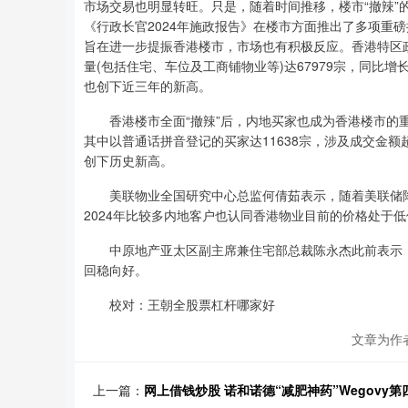
市场交易也明显转旺。只是，随着时间推移，楼市“撤辣”
《行政长官2024年施政报告》在楼市方面推出了多项重
旨在进一步提振香港楼市，市场也有积极反应。香港特区政
量(包括住宅、车位及工商铺物业等)达67979宗，同比增长
也创下近三年的新高。
香港楼市全面“撤辣”后，内地买家也成为香港楼市的重
其中以普通话拼音登记的买家达11638宗，涉及成交金额超
创下历史新高。
美联物业全国研究中心总监何倩茹表示，随着美联储降
2024年比较多内地客户也认同香港物业目前的价格处于
中原地产亚太区副主席兼住宅部总裁陈永杰此前表示，随
回稳向好。
校对：王朝全股票杠杆哪家好
文章为作
上一篇：
网上借钱炒股 诺和诺德“减肥神药”Wegovy