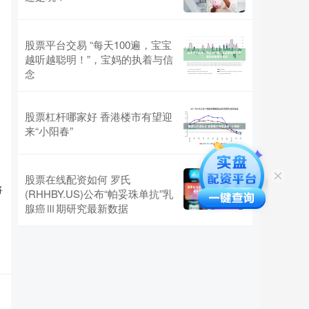
股票平台交易 “每天100遍，宝宝
，
越听越聪明！”，宝妈的执着与信
念
股票杠杆哪家好 香港楼市有望迎
来“小阳春”
股票在线配资如何 罗氏
将
(RHHBY.US)公布“帕妥珠单抗”乳
腺癌Ⅲ期研究最新数据