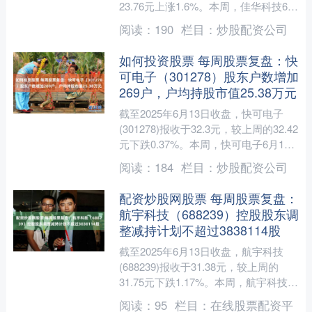
23.76元上涨1.6%。本周，佳华科技6月
13日盘中最高价报25.18元。6....
阅读：
190
栏目：
炒股配资公司
如何投资股票 每周股票复盘：快
可电子（301278）股东户数增加
269户，户均持股市值25.38万元
截至2025年6月13日收盘，快可电子
(301278)报收于32.3元，较上周的32.42
元下跌0.37%。本周，快可电子6月10
日盘中最高价报33.17元。6....
阅读：
184
栏目：
炒股配资公司
配资炒股网股票 每周股票复盘：
航宇科技（688239）控股股东调
整减持计划不超过3838114股
截至2025年6月13日收盘，航宇科技
(688239)报收于31.38元，较上周的
31.75元下跌1.17%。本周，航宇科技6
月9日盘中最高价报32.57元。6....
阅读：
95
栏目：
在线股票配资平