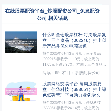
在线股票配资平台_炒股配资公司_免息配资
公司 相关话题
什么叫全仓股票杠杆 每周股票复
盘：三全食品（002216）推出创
新产品并优化电商渠道
截至2025年6月13日收盘，三全食品
(002216)报收于11.19元，较上周的
11.65元下跌3.95%。本周，三全食品6
月9日盘中最高价报11.82元。6....
阅读：
99
栏目：
炒股配资公司
股票网络交易平台 每周股票复
盘：佳华科技（688051）推出绿
色低碳管理平台助力业务增长
截至2025年6月13日收盘，佳华科技
(688051)报收于24.14元，较上周的