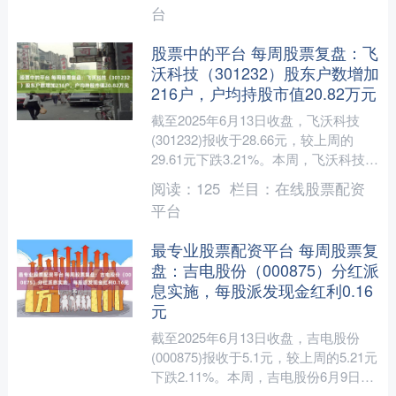
台
股票中的平台 每周股票复盘：飞
沃科技（301232）股东户数增加
216户，户均持股市值20.82万元
截至2025年6月13日收盘，飞沃科技
(301232)报收于28.66元，较上周的
29.61元下跌3.21%。本周，飞沃科技6
月9日盘中最高价报30.68元。6....
阅读：
125
栏目：
在线股票配资
平台
最专业股票配资平台 每周股票复
盘：吉电股份（000875）分红派
息实施，每股派发现金红利0.16
元
截至2025年6月13日收盘，吉电股份
(000875)报收于5.1元，较上周的5.21元
下跌2.11%。本周，吉电股份6月9日盘
中最高价报5.23元。6月13日....