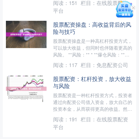
阅读：
151
栏目：
在线股票配资
平台
股票配资操盘：高收益背后的风
险与技巧
股票配资操盘是一种高杠杆投资方式，
可以放大收益，但同时也伴随着更高的
风险。 **风险：** * **爆仓风险：**配
资杠杆过高，当股价下跌幅度较大时，
阅读：
117
栏目：
免息配资公司
可能导致爆....
股票配资：杠杆投资，放大收益
与风险
股票配资是一种杠杆投资方式，投资者
通过向配资公司借入资金，放大自己的
投资本金，从而获得更高的收益。然
而，杠杆投资是一把双刃剑，既能放大
阅读：
191
栏目：
在线股票配资
收益，也能放大风险。 **....
平台