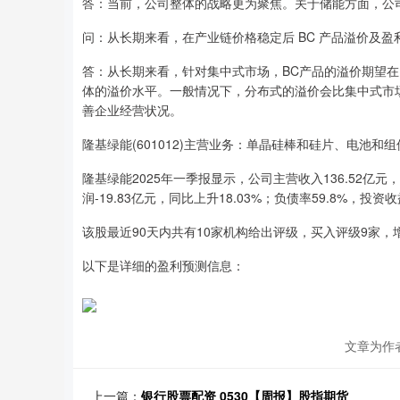
答：当前，公司整体的战略更为聚焦。关于储能方面，公
问：从长期来看，在产业链价格稳定后 BC 产品溢价及
答：从长期来看，针对集中式市场，BC产品的溢价期望在
体的溢价水平。一般情况下，分布式的溢价会比集中式市
善企业经营状况。
隆基绿能(601012)主营业务：单晶硅棒和硅片、电池
隆基绿能2025年一季报显示，公司主营收入136.52亿元，同
润-19.83亿元，同比上升18.03%；负债率59.8%，投资收
该股最近90天内共有10家机构给出评级，买入评级9家，增
以下是详细的盈利预测信息：
文章为作
上一篇：
银行股票配资 0530【周报】股指期货