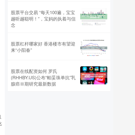
股票平台交易 “每天100遍，宝宝
越听越聪明！”，宝妈的执着与信
念
股票杠杆哪家好 香港楼市有望迎
来“小阳春”
股票在线配资如何 罗氏
(RHHBY.US)公布“帕妥珠单抗”乳
腺癌Ⅲ期研究最新数据
以
化