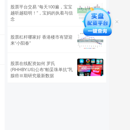
股票平台交易 “每天100遍，宝宝
越听越聪明！”，宝妈的执着与信
念
股票杠杆哪家好 香港楼市有望迎
来“小阳春”
股票在线配资如何 罗氏
(RHHBY.US)公布“帕妥珠单抗”乳
腺癌Ⅲ期研究最新数据