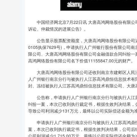
中国经济网北京7月22日讯 大唐高鸿网络股份有限公司(
诉讼、仲裁情况的进展公告》。
公告显示股票配资额度，大唐高鸿网络股份有限公司近
0105执保7629号)，申请执行人广州银行股份有限公司
限公司、大唐高鸿网络股份有限公司金融借款合同纠纷一
高鸿网络股份有限公司名下价值11155847.00元的财产。
大唐高鸿网络股份有限公司还收到南京市建邺区人民法院发
人广州银行南京分行与被执行人江苏高鸿鼎恒信息技术有
封、冻结被执行人江苏高鸿鼎恒信息技术有限公司、大唐高鸿
公告称，申请执行人广州银行南京分行与被执行人江
纠纷一案，本次已收到执行裁定书，根据生效判决结果，公
导致公司利润减少131万元，最终以公司实际偿还金额为
申请执行人广州银行南京分行与被执行人江苏高鸿鼎
案，本次已收到执行裁定书，根据生效判决结果，公司后续面
公司利润减少1,715.00万元，最终以公司实际偿还金额为