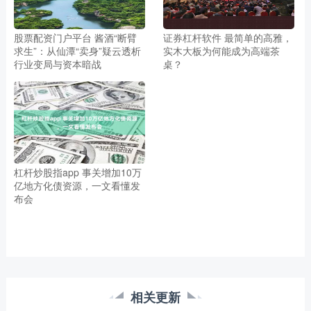
股票配资门户平台 酱酒“断臂
证券杠杆软件 最简单的高雅，
求生”：从仙潭“卖身”疑云透析
实木大板为何能成为高端茶
行业变局与资本暗战
桌？
杠杆炒股指app 事关增加10万
亿地方化债资源，一文看懂发
布会
相关更新