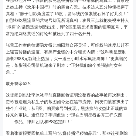
在那些照片中，张蕾的脸竟然被拼接到一些清凉的写真上，背景还
是她主持《欢乐中国行》时的舞台布景。技术达人五分钟便揭穿了
真相：“脖子阴影角度差了15度，发际线的像素被吞掉了好几次！”
但那些吃黑流量的营销号却无所谓真相，凌晨三点就把央视主持人
“塌房”的话题迅速制造出来，评论区里满是求资源的猥琐账号，平
常拒绝网络黄谣的讨论却被压到了四十名开外。
张蕾工作室的律师函发得比朝阳群众还灵活，可维权的速度却赶不
上谣言传播的速度。有黑产业链的中介曝光内情：“这种明星定制
套餐2888元就能上热搜，买一送三小时水军疯狂刷屏！”更离谱的
是，某影视公司借机递来了剧本：“正好我们缺个美强惨的女主
角…”
展开剩余53%
这场闹剧也让李冰冰早前直播卸妆证明没整容的故事被再次翻出，
贾玲被造谣为私生子的截图如今还在黑市流传。网友们愤怒扒出了
整个产业链：从P图、购买账号到变现，黑热搜的收益比正规的宣
传来的更快。难怪段子手调侃道：“现在当明星得备齐三样东西
——作品、律师团队和PS鉴定师！”
看着张蕾报案回执单上写的“涉嫌传播淫秽物品罪”，那些连夜删除