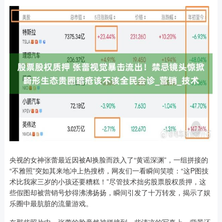
央视的女神张蕾最近因被AI换脸而跌入了“黄谣深渊”，一组拼接的
“不雅照”突如其来地冲上热搜榜，网友们一看瞬间笑喷：“这P图技
术比我家三岁的小孩还要糟糕！”尽管技术拙劣股票股权质押，这
些假图却被营销号炒得沸沸扬扬，瞬间引发了十万转发，揭示了娱
乐圈中最肮脏的流量游戏。