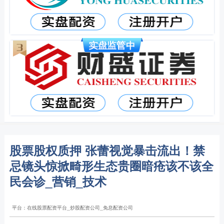
股票股权质押 张蕾视觉暴击流出！禁
忌镜头惊掀畸形生态贵圈暗疮该不该全
民会诊_营销_技术
平台：在线股票配资平台_炒股配资公司_免息配资公司