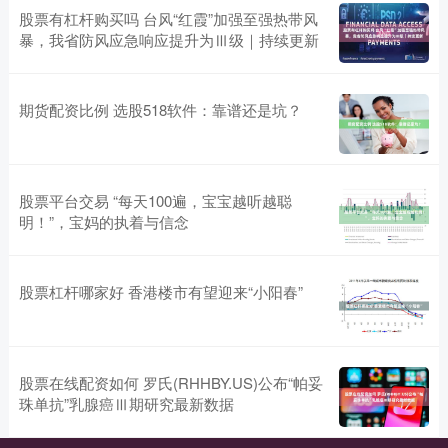
股票有杠杆购买吗 台风“红霞”加强至强热带风
暴，我省防风应急响应提升为Ⅲ级｜持续更新
期货配资比例 选股518软件：靠谱还是坑？
股票平台交易 “每天100遍，宝宝越听越聪
明！”，宝妈的执着与信念
股票杠杆哪家好 香港楼市有望迎来“小阳春”
股票在线配资如何 罗氏(RHHBY.US)公布“帕妥
珠单抗”乳腺癌Ⅲ期研究最新数据