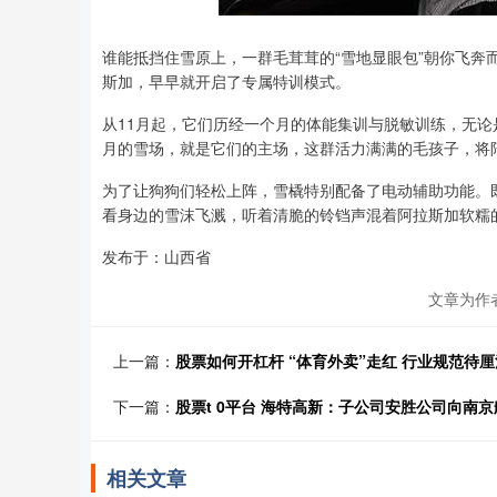
谁能抵挡住雪原上，一群毛茸茸的“雪地显眼包”朝你飞奔
斯加，早早就开启了专属特训模式。
从11月起，它们历经一个月的体能集训与脱敏训练，无论
月的雪场，就是它们的主场，这群活力满满的毛孩子，将
为了让狗狗们轻松上阵，雪橇特别配备了电动辅助功能。
看身边的雪沫飞溅，听着清脆的铃铛声混着阿拉斯加软糯的
发布于：山西省
文章为作
上一篇：
股票如何开杠杆 “体育外卖”走红 行业规范待厘
下一篇：
股票t 0平台 海特高新：子公司安胜公司向南京
相关文章