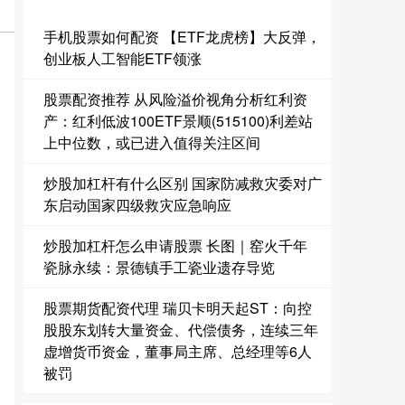
手机股票如何配资 【ETF龙虎榜】大反弹，
创业板人工智能ETF领涨
股票配资推荐 从风险溢价视角分析红利资
产：红利低波100ETF景顺(515100)利差站
上中位数，或已进入值得关注区间
炒股加杠杆有什么区别 国家防减救灾委对广
东启动国家四级救灾应急响应
炒股加杠杆怎么申请股票 长图｜窑火千年
瓷脉永续：景德镇手工瓷业遗存导览
股票期货配资代理 瑞贝卡明天起ST：向控
股股东划转大量资金、代偿债务，连续三年
虚增货币资金，董事局主席、总经理等6人
被罚