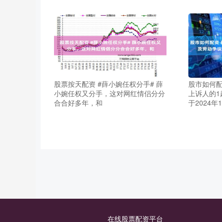
股票按天配资 #薛小婉任权分手# 薛
股市如何配
小婉任权又分手，这对网红情侣分分
上诉人的1
合合好多年，和
于2024年
在线股票配资平台