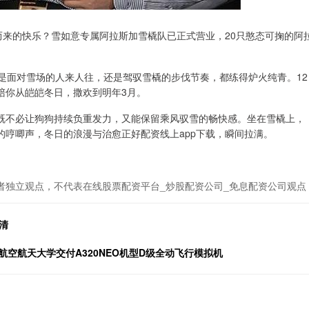
而来的快乐？雪如意专属阿拉斯加雪橇队已正式营业，20只憨态可掬的阿
是面对雪场的人来人往，还是驾驭雪橇的步伐节奏，都练得炉火纯青。12
陪你从皑皑冬日，撒欢到明年3月。
既不必让狗狗持续负重发力，又能保留乘风驭雪的畅快感。坐在雪橇上，
哼唧声，冬日的浪漫与治愈正好配资线上app下载，瞬间拉满。
者独立观点，不代表在线股票配资平台_炒股配资公司_免息配资公司观点
清
航空航天大学交付A320NEO机型D级全动飞行模拟机