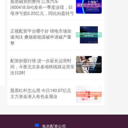
股票融资的费用 江淮汽车
(600418.SH)发布一季度业绩，归
母净亏损2.23亿元，同比由盈转亏
正规配资平台哪个好 锂电市场加
速淘汰 桑顿新能源被申请破产重
整
配资炒股行情 进一步延长运营时
间，今夜北京多条地铁线路运营至
次日2时
股票杠杆怎么用 今日140.67亿元
主力资金潜入有色金属业
免息配资公司