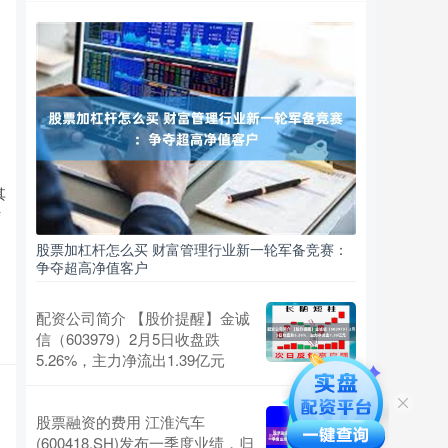
其
结
股票加杠杆怎么买 财富管理行业新一轮军备竞赛：
争夺超高净值客户
配资公司简介 【股价提醒】金诚
信（603979）2月5日收盘跌
5.26%，主力净流出1.39亿元
股票融资的费用 江淮汽车
(600418.SH)发布一季度业绩，归