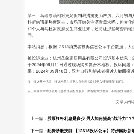
第三，马瑞原油相对充足但制裁措施更为严厉。六月初与
料断供话题热度退去，市场开始关注沥青需求吗，但变化
和个人与马杜罗政府发生商业往来，还将让那些与委内瑞
同。
本站消息，根据12315消费者投诉信息公示平台数据，
被投诉企业：杭州圣象家居用品有限公司投诉基本信息：2024年0
于2024年09月11日通过现场购买复合木地板。投诉问
果：2024年09月18日，双方自行和解或者投诉人撤回
注：投诉基本信息、投诉问题为当事人在全国12315平台投诉时自行填写。
以上内容为本站据公开信息整理易配资股票，由智能算法生成，不构成投资建议
文章为作
上一篇：
股票杠杆利息是多少 男人如何提高“战斗力”
下一篇：
配资炒股技能 【12315投诉公示】特步国际