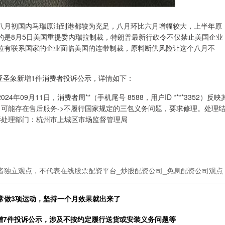
八月初国内马瑞原油到港都较为充足，八月环比六月增幅较大，上半年原
的是8月5日美国重提委内瑞拉制裁，特朗普最新行政令不仅禁止美国企业
拉有联系国家的企业面临美国的连带制裁，原料断供风险让这个八月不
大亚圣象新增1件消费者投诉公示，详情如下：
9月11日，消费者周**（手机尾号 8588，用户ID ****3352）反映
题：可能存在售后服务->不履行国家规定的三包义务问题，要求修理。处理
投诉处理部门：杭州市上城区市场监督管理局
。
者独立观点，不代表在线股票配资平台_炒股配资公司_免息配资公司观点
？常做3项运动，坚持一个月效果就出来了
新增7件投诉公示，涉及不按约定履行送货或安装义务问题等