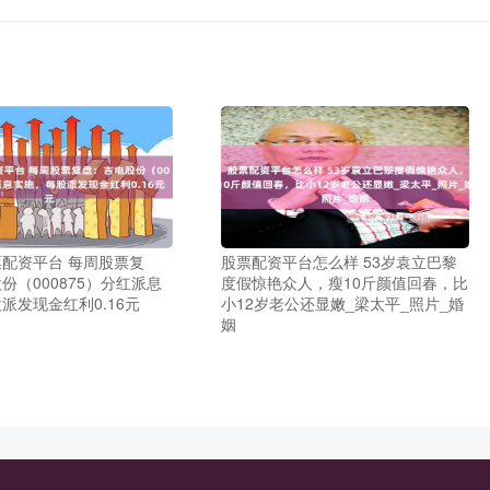
配资平台 每周股票复
股票配资平台怎么样 53岁袁立巴黎
份（000875）分红派息
度假惊艳众人，瘦10斤颜值回春，比
派发现金红利0.16元
小12岁老公还显嫩_梁太平_照片_婚
姻