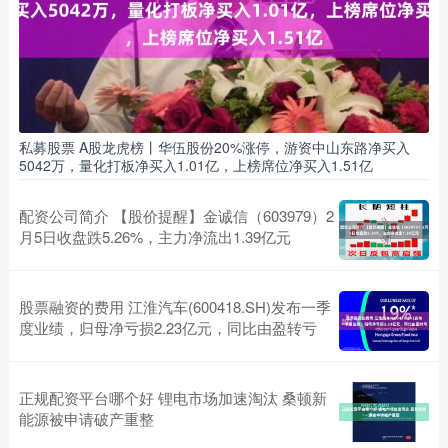
私募股票 A股龙虎榜丨华伍股份20%涨停，游资中山东路净买入
5042万，量化打板净买入1.01亿，上榜席位净买入1.51亿
配资公司简介 【股价提醒】金诚信（603979）2
月5日收盘跌5.26%，主力净流出1.39亿元
股票融资的费用 江淮汽车(600418.SH)发布一季
度业绩，归母净亏损2.23亿元，同比由盈转亏
正规配资平台哪个好 锂电市场加速淘汰 桑顿新
能源被申请破产重整