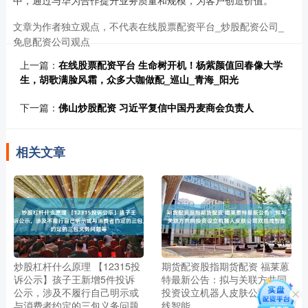
中，通过与华为合作提升业务质量和规模，为客户创造价值。
文章为作者独立观点，不代表在线股票配资平台_炒股配资公司_
免息配资公司观点
上一篇：
在线股票配资平台 生命树开机！杨紫颜值回春像大学
生，胡歌满脸风霜，众多大咖做配_巡山_青海_阳光
下一篇：
佛山炒股配资 习近平复信中国丹麦商会负责人
相关文章
炒股杠杆什么原理 【12315投
期货配资股指期货配资 福莱蒽
诉公示】孩子王新增5件投诉
特最新公告：拟与关联方共同
公示，涉及不履行自己明示或
投资设立机器人皮肤公司双曲
与消费者约定的三包义务问题
线智能