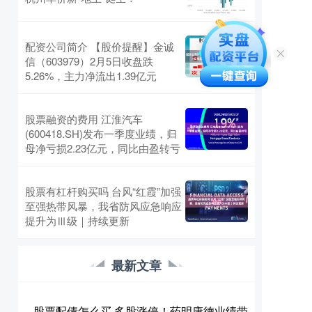
配资公司简介 【股价提醒】金诚
信（603979）2月5日收盘跌
5.26%，主力净流出1.39亿元
股票融资的费用 江淮汽车
(600418.SH)发布一季度业绩，归
母净亏损2.23亿元，同比由盈转亏
股票有杠杆购买吗 台风“红霞”加强
至强热带风暴，我省防风应急响应
提升为Ⅲ级｜持续更新
最新文章
股票配债怎么买 多股涨停！药明康德业绩带