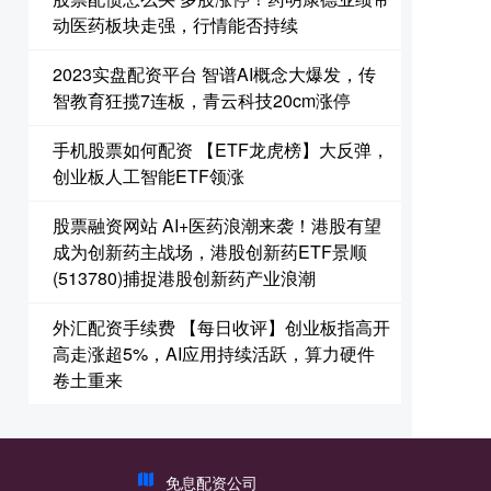
动医药板块走强，行情能否持续
2023实盘配资平台 智谱AI概念大爆发，传
智教育狂揽7连板，青云科技20cm涨停
手机股票如何配资 【ETF龙虎榜】大反弹，
创业板人工智能ETF领涨
股票融资网站 AI+医药浪潮来袭！港股有望
成为创新药主战场，港股创新药ETF景顺
(513780)捕捉港股创新药产业浪潮
外汇配资手续费 【每日收评】创业板指高开
高走涨超5%，AI应用持续活跃，算力硬件
卷土重来
免息配资公司