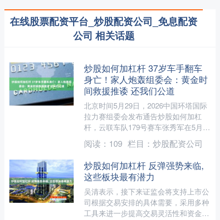
在线股票配资平台_炒股配资公司_免息配资
公司 相关话题
炒股如何加杠杆 37岁车手翻车
身亡！家人炮轰组委会：黄金时
间救援推诿 还我们公道
北京时间5月29日，2026中国环塔国际
拉力赛组委会发布通告炒股如何加杠
杆，云联车队179号赛车张秀军在5月26
日进行的SS8 赛段比赛过程中发生意外
阅读：
109
栏目：
炒股配资公司
事故，不幸....
炒股如何加杠杆 反弹强势来临,
这些板块最有潜力
吴清表示，接下来证监会将支持上市公
司根据交易安排的具体需要，采用多种
工具来进一步提高交易灵活性和资金的