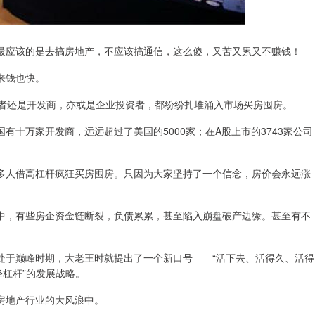
最应该的是去搞房地产，不应该搞通信，这么傻，又苦又累又不赚钱！
来钱也快。
资者还是开发商，亦或是企业投资者，都纷纷扎堆涌入市场买房囤房。
有十万家开发商，远远超过了美国的5000家；在A股上市的3743家公司
多人借高杠杆疯狂买房囤房。只因为大家坚持了一个信念，房价会永远涨
中，有些房企资金链断裂，负债累累，甚至陷入崩盘破产边缘。甚至有不
处于巅峰时期，大老王时就提出了一个新口号——“活下去、活得久、活得
降杠杆”的发展战略。
房地产行业的大风浪中。