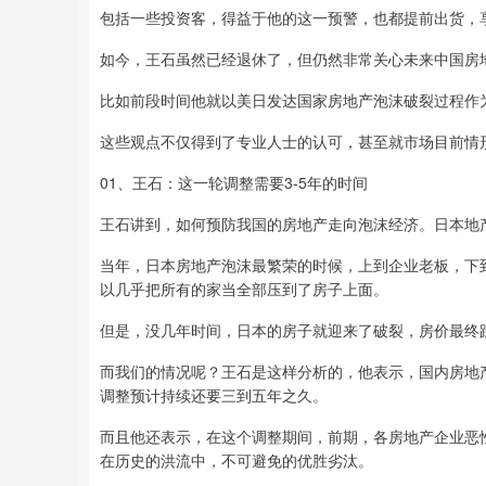
包括一些投资客，得益于他的这一预警，也都提前出货，
如今，王石虽然已经退休了，但仍然非常关心未来中国房
比如前段时间他就以美日发达国家房地产泡沫破裂过程作
这些观点不仅得到了专业人士的认可，甚至就市场目前情
01、王石：这一轮调整需要3-5年的时间
王石讲到，如何预防我国的房地产走向泡沫经济。日本地
当年，日本房地产泡沫最繁荣的时候，上到企业老板，下
以几乎把所有的家当全部压到了房子上面。
但是，没几年时间，日本的房子就迎来了破裂，房价最终跌
而我们的情况呢？王石是这样分析的，他表示，国内房地
调整预计持续还要三到五年之久。
而且他还表示，在这个调整期间，前期，各房地产企业恶
在历史的洪流中，不可避免的优胜劣汰。