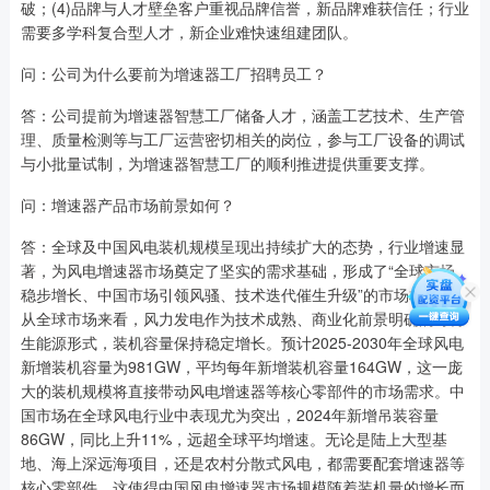
破；(4)品牌与人才壁垒客户重视品牌信誉，新品牌难获信任；行业
需要多学科复合型人才，新企业难快速组建团队。
问：公司为什么要前为增速器工厂招聘员工？
答：公司提前为增速器智慧工厂储备人才，涵盖工艺技术、生产管
理、质量检测等与工厂运营密切相关的岗位，参与工厂设备的调试
与小批量试制，为增速器智慧工厂的顺利推进提供重要支撑。
问：增速器产品市场前景如何？
答：全球及中国风电装机规模呈现出持续扩大的态势，行业增速显
著，为风电增速器市场奠定了坚实的需求基础，形成了“全球市场
稳步增长、中国市场引领风骚、技术迭代催生升级”的市场格局。
从全球市场来看，风力发电作为技术成熟、商业化前景明确的可再
生能源形式，装机容量保持稳定增长。预计2025-2030年全球风电
新增装机容量为981GW，平均每年新增装机容量164GW，这一庞
大的装机规模将直接带动风电增速器等核心零部件的市场需求。中
国市场在全球风电行业中表现尤为突出，2024年新增吊装容量
86GW，同比上升11%，远超全球平均增速。无论是陆上大型基
地、海上深远海项目，还是农村分散式风电，都需要配套增速器等
核心零部件，这使得中国风电增速器市场规模随着装机量的增长而