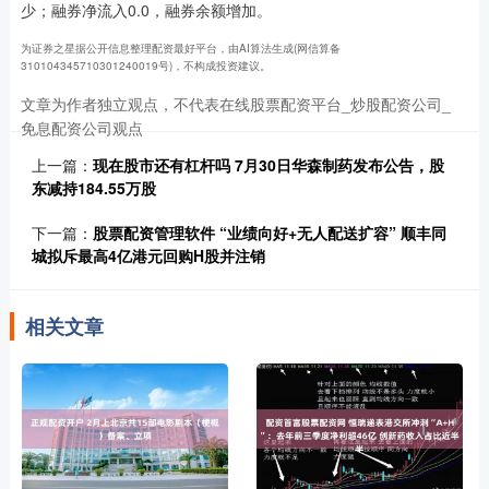
少；融券净流入0.0，融券余额增加。
为证券之星据公开信息整理配资最好平台，由AI算法生成(网信算备
310104345710301240019号)，不构成投资建议。
文章为作者独立观点，不代表在线股票配资平台_炒股配资公司_
免息配资公司观点
上一篇：
现在股市还有杠杆吗 7月30日华森制药发布公告，股
东减持184.55万股
下一篇：
股票配资管理软件 “业绩向好+无人配送扩容” 顺丰同
城拟斥最高4亿港元回购H股并注销
相关文章