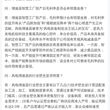
问：增速器智慧工厂投产后毛利率是否会有明显改善？
答：增速器智慧工厂投产后，毛利率预计会有明显改善，对毛利率
的提升将从“产品附加值”和“规模效应降本”两个核心维度产生正向
贡献。风电增速器被誉为“风电装备制造业王冠上的宝石”，是风力
发电机组科技含量最高的核心部件，单台价值高，产品本身具备较
高的定价基础，毛利率水平有望高于公司现有常规风电减速器产
品。智慧工厂投产后的规模效应将显著降低单位成本。一方面，智
能化产线能提升关键零部件的加工精度和合格率，减少废品损失；
另一方面，年产能提升可摊薄固定资产折旧、研发分摊等固定成
本。随着产能释放和市场份额提升，该业务对公司整体毛利率的拉
动作用将逐步显现。
问：风电增速器的行业壁垒是否明显？
答：风电增速器行业壁垒主要有以下几点(1)技术壁垒设计需适配复
杂工况，加工、装配精度要求高，需通过多重严苛试验验证，技术
门槛高；(2)资金壁垒属资本密集型行业，设备购置、研发投入等资
金需求大；(3)客户与认证壁垒整机厂商供应商准入严苛，验证周期
长达2-3年，且产品需通过严格认证才能入市，新企业难快速突