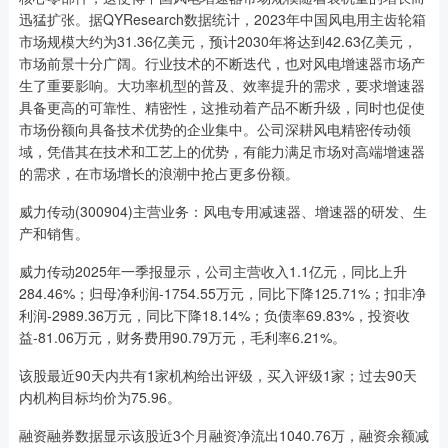
迅猛扩张。据QYResearch数据统计，2023年中国风电用主齿轮箱
市场规模大约为31.36亿美元，预计2030年将达到42.63亿美元，
市场前景十分广阔。行业技术的不断迭代，也对风电增速器市场产
生了重要影响。大功率机型的普及、效率提升的需求，要求增速器
具备更高的可靠性、精密性，这推动着产品不断升级，同时也促使
市场份额向具备技术优势的企业集中。公司深耕风电精密传动领
域，凭借其在技术和工艺上的优势，有能力满足市场对高端增速器
的需求，在市场增长的浪潮中抢占更多份额。
威力传动(300904)主营业务：风电专用减速器、增速器的研发、生
产和销售。
威力传动2025年一季报显示，公司主营收入1.1亿元，同比上升
284.46%；归母净利润-1754.55万元，同比下降125.71%；扣非净
利润-2989.36万元，同比下降18.14%；负债率69.83%，投资收
益-81.06万元，财务费用90.79万元，毛利率6.21%。
该股最近90天内共有1家机构给出评级，买入评级1家；过去90天
内机构目标均价为75.96。
融资融券数据显示该股近3个月融资净流出1040.76万，融资余额减