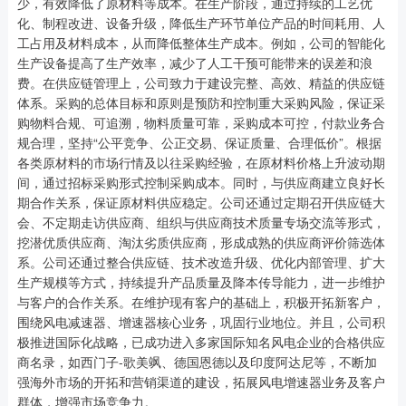
少，有效降低了原材料等成本。在生产阶段，通过持续的工艺优
化、制程改进、设备升级，降低生产环节单位产品的时间耗用、人
工占用及材料成本，从而降低整体生产成本。例如，公司的智能化
生产设备提高了生产效率，减少了人工干预可能带来的误差和浪
费。在供应链管理上，公司致力于建设完整、高效、精益的供应链
体系。采购的总体目标和原则是预防和控制重大采购风险，保证采
购物料合规、可追溯，物料质量可靠，采购成本可控，付款业务合
规合理，坚持“公平竞争、公正交易、保证质量、合理低价”。根据
各类原材料的市场行情及以往采购经验，在原材料价格上升波动期
间，通过招标采购形式控制采购成本。同时，与供应商建立良好长
期合作关系，保证原材料供应稳定。公司还通过定期召开供应链大
会、不定期走访供应商、组织与供应商技术质量专场交流等形式，
挖潜优质供应商、淘汰劣质供应商，形成成熟的供应商评价筛选体
系。公司还通过整合供应链、技术改造升级、优化内部管理、扩大
生产规模等方式，持续提升产品质量及降本传导能力，进一步维护
与客户的合作关系。在维护现有客户的基础上，积极开拓新客户，
围绕风电减速器、增速器核心业务，巩固行业地位。并且，公司积
极推进国际化战略，已成功进入多家国际知名风电企业的合格供应
商名录，如西门子-歌美飒、德国恩德以及印度阿达尼等，不断加
强海外市场的开拓和营销渠道的建设，拓展风电增速器业务及客户
群体，增强市场竞争力。