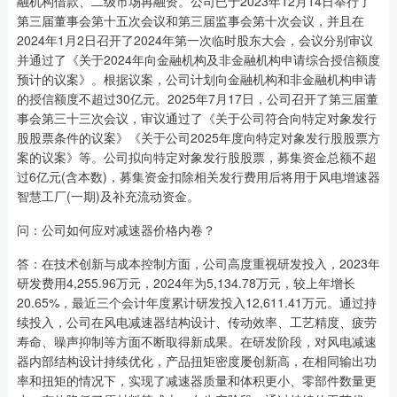
融机构借款、二级市场再融资。公司已于2023年12月14日举行了
第三届董事会第十五次会议和第三届监事会第十次会议，并且在
2024年1月2日召开了2024年第一次临时股东大会，会议分别审议
并通过了《关于2024年向金融机构及非金融机构申请综合授信额度
预计的议案》。根据议案，公司计划向金融机构和非金融机构申请
的授信额度不超过30亿元。2025年7月17日，公司召开了第三届董
事会第三十三次会议，审议通过了《关于公司符合向特定对象发行
股股票条件的议案》《关于公司2025年度向特定对象发行股股票方
案的议案》等。公司拟向特定对象发行股股票，募集资金总额不超
过6亿元(含本数)，募集资金扣除相关发行费用后将用于风电增速器
智慧工厂(一期)及补充流动资金。
问：公司如何应对减速器价格内卷？
答：在技术创新与成本控制方面，公司高度重视研发投入，2023年
研发费用4,255.96万元，2024年为5,134.78万元，较上年增长
20.65%，最近三个会计年度累计研发投入12,611.41万元。通过持
续投入，公司在风电减速器结构设计、传动效率、工艺精度、疲劳
寿命、噪声抑制等方面不断取得新成果。在研发阶段，对风电减速
器内部结构设计持续优化，产品扭矩密度屡创新高，在相同输出功
率和扭矩的情况下，实现了减速器质量和体积更小、零部件数量更