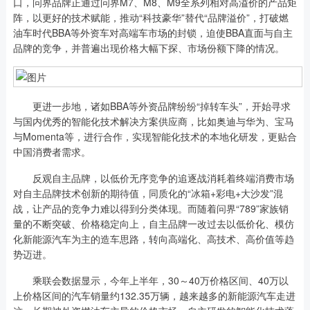
口，问界品牌正通过问界M7、M8、M9全系列相对高溢价的产品矩
阵，以更好的技术赋能，推动“科技豪华”替代“品牌溢价”，打破燃
油车时代BBA等外资车对高端车市场的封锁，迫使BBA直面与自主
品牌的竞争，并普遍出现价格大幅下探、市场份额下降的情况。
更进一步地，诸如BBA等外资品牌纷纷“掉转车头”，开始寻求
与国内优秀的智能化技术解决方案供应商，比如奥迪与华为、宝马
与Momenta等，进行合作，实现智能化技术的本地化研发，更贴合
中国消费者需求。
反观自主品牌，以低价无序竞争的追逐战消耗着终端消费市场
对自主品牌技术创新的期待值，同质化的“冰箱+彩电+大沙发”混
战，让产品的竞争力难以得到分类体现。而随着问界“789”家族销
量的不断突破、价格稳定向上，自主品牌一改过去以低价化、模仿
化新能源汽车为主的造车思路，转向高端化、高技术、高价值等趋
势迈进。
乘联会数据显示，今年上半年，30～40万价格区间、40万以
上价格区间的汽车销量约132.35万辆，越来越多的新能源汽车走进