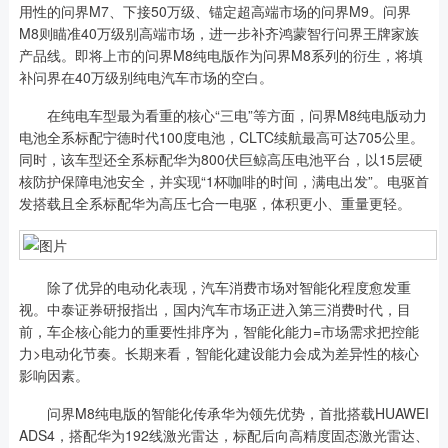
用性的问界M7、下接50万级、锚定超高端市场的问界M9。问界
M8则瞄准40万级别高端市场，进一步补齐鸿蒙智行问界王牌家族
产品线。即将上市的问界M8纯电版作为问界M8系列的衍生，将填
补问界在40万级别纯电汽车市场的空白。
在纯电车型最为看重的核心“三电”等方面，问界M8纯电版动力
电池全系标配宁德时代100度电池，CLTC续航最高可达705公里。
同时，该车型还全系标配华为800伏巨鲸高压电池平台，以15层硬
核防护保障电池安全，并实现“1杯咖啡的时间，满电出发”。电驱首
发搭载且全系标配华为高压七合一电驱，体积更小、重量更轻。
除了优异的电动化表现，汽车消费市场对智能化程度愈发重
视。中泰证券研报指出，国内汽车市场正进入第三消费时代，目
前，车企核心能力的重要性排序为，智能化能力=市场需求把控能
力>电动化节奏。长期来看，智能化建设能力会成为差异性的核心
影响因素。
问界M8纯电版的智能化传承华为领先优势，首批搭载HUAWEI
ADS4，搭配华为192线激光雷达，标配后向高精度固态激光雷达、