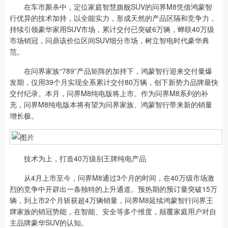
在车市厮杀中，定位家庭智慧旗舰SUV的问界M8凭借鸿蒙智
行优异的技术加持，以全能实力，形成天然的产品区隔和竞争力，
持续引领豪华家用SUV市场，累计交付已突破6万辆，蝉联40万级
市场销冠，问鼎该价位区间SUV细分市场，树立智电时代豪华典
范。
在问界家族“789”产品矩阵的加持下，鸿蒙智行迎来交付量爆
发期，仅用39个月实现全系累计交付80万辆，创下新势力品牌最快
交付纪录。本月，问界M8纯电版将上市。作为问界M8系列的补
充，问界M8纯电版本将有望为问界家族、鸿蒙智行带来新的销量
增长极。
技术为上，打造40万级别王牌纯电产品
从4月上市至今，问界M8通过3个月的时间，在40万级市场激
烈的竞争中开辟出一条独特的上升通道。预热期的预订量突破15万
辆，到上市2个月斩获超4万辆销量，问界M8延续鸿蒙智行问界王
牌家族的销冠势能，在智能、安全等多个维度，颠覆家庭用户对自
主品牌豪华SUV的认知。