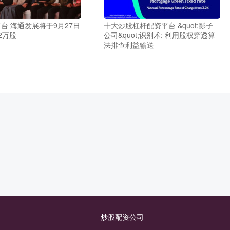
台 海通发展将于9月27日
十大炒股杠杆配资平台 &quot;影子
42万股
公司&quot;识别术: 利用股权穿透算
法排查利益输送
炒股配资公司