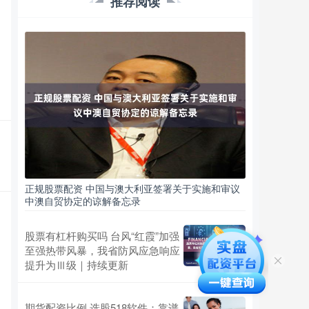
推荐阅读
正规股票配资 中国与澳大利亚签署关于实施和审议
中澳自贸协定的谅解备忘录
股票有杠杆购买吗 台风“红霞”加强
至强热带风暴，我省防风应急响应
提升为Ⅲ级｜持续更新
期货配资比例 选股518软件：靠谱