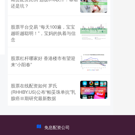
还是坑？
股票平台交易 “每天100遍，宝宝
越听越聪明！”，宝妈的执着与信
念
股票杠杆哪家好 香港楼市有望迎
来“小阳春”
股票在线配资如何 罗氏
(RHHBY.US)公布“帕妥珠单抗”乳
腺癌Ⅲ期研究最新数据
免息配资公司